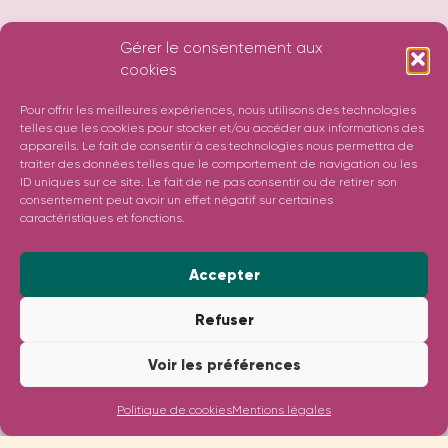
Gérer le consentement aux
cookies
Pour offrir les meilleures expériences, nous utilisons des technologies
telles que les cookies pour stocker et/ou accéder aux informations des
appareils. Le fait de consentir à ces technologies nous permettra de
traiter des données telles que le comportement de navigation ou les
ID uniques sur ce site. Le fait de ne pas consentir ou de retirer son
consentement peut avoir un effet négatif sur certaines
caractéristiques et fonctions.
Accepter
Refuser
Voir les préférences
Politique de cookies
Mentions légales