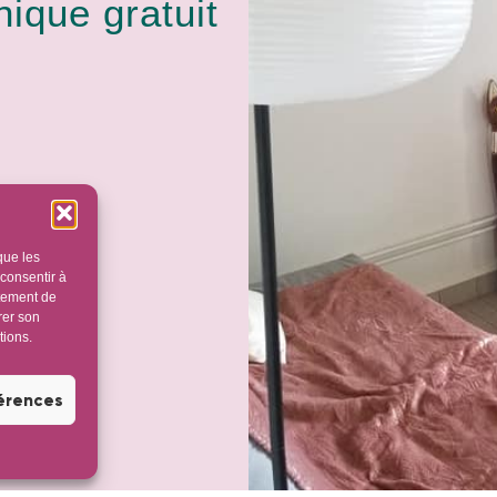
ique gratuit
que les
 consentir à
rtement de
rer son
tions.
férences